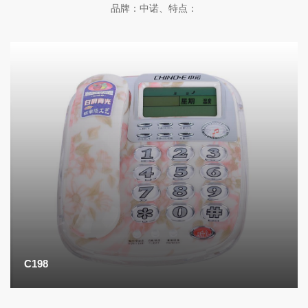
品牌：中诺、特点：
C198