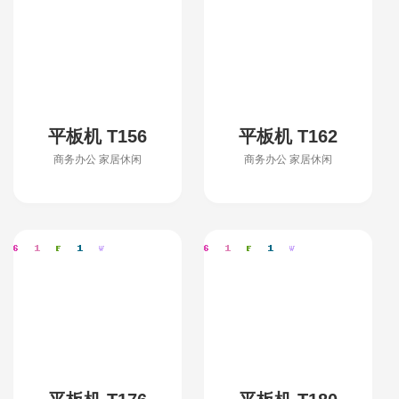
平板机 T156
平板机 T162
商务办公 家居休闲
商务办公 家居休闲