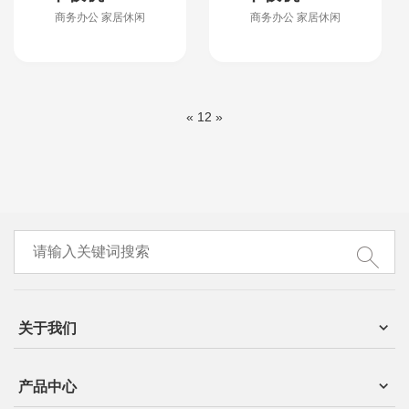
商务办公 家居休闲
商务办公 家居休闲
«
1
2
»
关于我们
产品中心