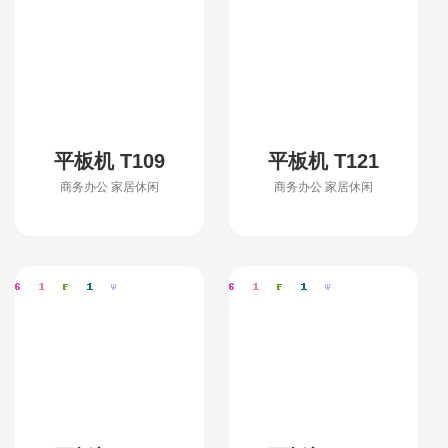
平板机 T109
平板机 T121
商务办公 家居休闲
商务办公 家居休闲