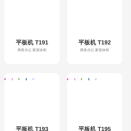
平板机 T191
平板机 T192
商务办公 家居休闲
商务办公 家居休闲
平板机 T193
平板机 T195