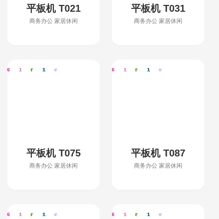
开云网页版界面·开云（中国）
平板机
数字无绳
平板机 T021
平板机 T031
录音电话
仿古电话机
酒店机
商务办公 家居休闲
商务办公 家居休闲
ALCATEL阿尔卡特
酒店大堂电话
酒店通讯
酒店客房有绳电话
酒店客房无绳电话
酒店浴室电话
酒店办公系列
CHINO-E中诺
酒店大堂电话
酒店客房电话
酒店浴室电话
酒店办公系列
CHINO-E中诺
无线类
电源转换器
有线类
平板机 T075
平板机 T087
CHINO-E
对讲机
商务办公 家居休闲
商务办公 家居休闲