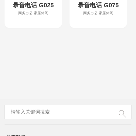
开云网页版界面·开云（中国）
平板机
数字无绳
录音电话 G025
录音电话 G075
录音电话
仿古电话机
酒店机
商务办公 家居休闲
商务办公 家居休闲
ALCATEL阿尔卡特
酒店大堂电话
酒店通讯
酒店客房有绳电话
酒店客房无绳电话
酒店浴室电话
酒店办公系列
CHINO-E中诺
酒店大堂电话
酒店客房电话
酒店浴室电话
酒店办公系列
CHINO-E中诺
无线类
电源转换器
有线类
CHINO-E
对讲机